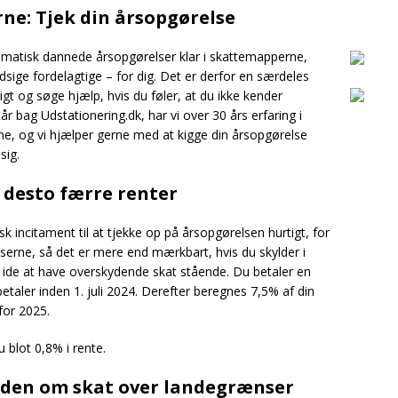
ne: Tjek din årsopgørelse
matisk dannede årsopgørelser klar i skattemapperne,
ndsige fordelagtige – for dig. Det er derfor en særdeles
gt og søge hjælp, hvis du føler, at du ikke kender
år bag Udstationering.dk, har vi over 30 års erfaring i
ne, og vi hjælper gerne med at kigge din årsopgørelse
sig.
, desto færre renter
k incitament til at tjekke op på årsopgørelsen hurtigt, for
tserne, så det er mere end mærkbart, hvis du skylder i
od ide at have overskydende skat stående. Du betaler en
betaler inden 1. juli 2024. Derefter beregnes 7,5% af din
 for 2025.
u blot 0,8% i rente.
iden om skat over landegrænser