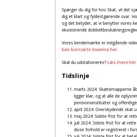
Spørger du dig for hos Skat, vil det s
dig et klart og fyldestgørende svar. 
og det betyder, at vi benytter vores k
eksisterende dobbeltbeskatningsregler
Vores kendemærke er indgående viden 
kan kontakte Inwema her.
Skal du udstationeres?
Læs mere her
Tidslinje
marts 2024: Skattemapperne åbn
ligger klar, og at alle de oplys
pensionsinstitutter og offentli
april 2024: Overskydende skat u
maj 2024: Sidste frist for at ret
juli 2024: Sidste frist for at r
disse forhold er registreret i f
juli 2024: Sidste frist for at be