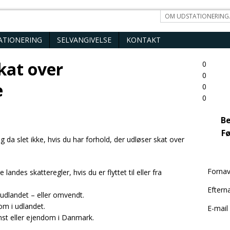
OM UDSTATIONERING
ATIONERING
SELVANGIVELSE
KONTAKT
skat over
0
0
e
0
0
Be
Fø
g da slet ikke, hvis du har forhold, der udløser skat over
Forna
 landes skatteregler, hvis du er flyttet til eller fra
Eftern
udlandet – eller omvendt.
m i udlandet.
E-mail
mst eller ejendom i Danmark.