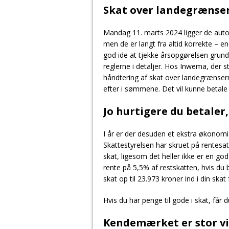
Skat over landegrænser
Mandag 11. marts 2024 ligger de auto
men de er langt fra altid korrekte – e
god ide at tjekke årsopgørelsen grundi
reglerne i detaljer. Hos Inwema, der st
håndtering af skat over landegrænser
efter i sømmene. Det vil kunne betale 
Jo hurtigere du betaler
I år er der desuden et ekstra økonomis
Skattestyrelsen har skruet på rentesa
skat, ligesom det heller ikke er en g
rente på 5,5% af restskatten, hvis du 
skat op til 23.973 kroner ind i din skat
Hvis du har penge til gode i skat, får d
Kendemærket er stor v