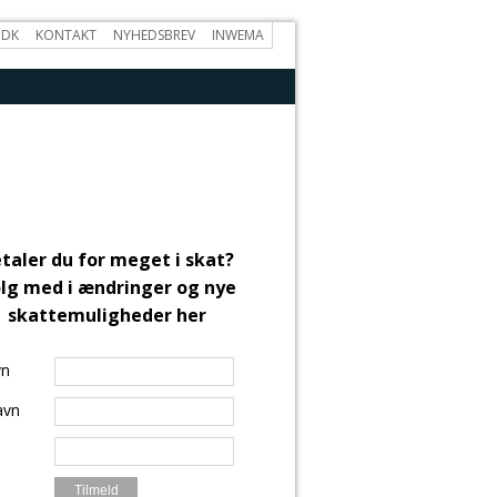
.DK
KONTAKT
NYHEDSBREV
INWEMA
taler du for meget i skat?
lg med i ændringer og nye
skattemuligheder her
vn
avn