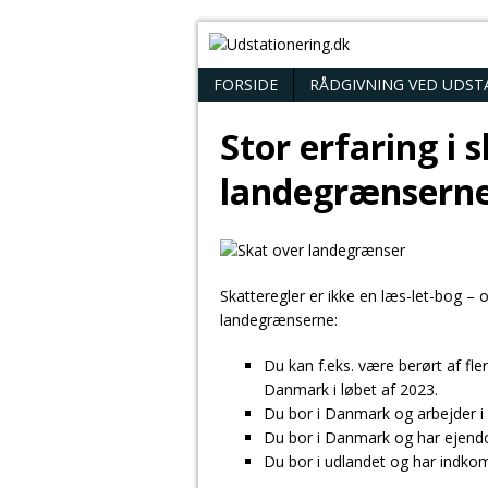
FORSIDE
RÅDGIVNING VED UDST
Stor erfaring i 
landegrænsern
Skatteregler er ikke en læs-let-bog – o
landegrænserne:
Du kan f.eks. være berørt af flere
Danmark i løbet af 2023.
Du bor i Danmark og arbejder i 
Du bor i Danmark og har ejendo
Du bor i udlandet og har indko