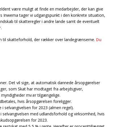
jældent være muligt at finde en medarbejder, der kan give
Hos Inwema tager vi udgangspunkt i den konkrete situation,
endskab til skatteregler i andre lande samt de eventuelt
.
til skatteforhold, der rækker over landegrænserne.
Du
er. Det vil sige, at automatisk dannede årsopgørelser
ninger, som Skat har modtaget fra arbejdsgiver,
ge myndigheder mv.er tilgængelige.
dbetales, hvis årsopgørelsen foreligger.
te i selvangivelsen for 2023 (almen regel).
ette i selvangivelsen med udlandsforhold og virksomhed, hvis
orskudsopgørelsen for 2023.
tale restskat med 5,5 % i rente. Herefter er procenttillægget