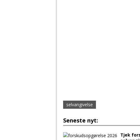
selvangivelse
Seneste nyt:
Tjek for