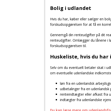
Bolig i udlandet
Hvis du har, køber eller sælger en boli
forskudsopgørelsen for at få en korrekt
Gennemgå din renteudgifter på dit rea
renteudgifter. Omlægger du lånene i lø
forskudsopgørelsen til.
Huskeliste, hvis du har
Selv om du eventuelt betaler skat i 
om eventuelle udenlandske indkomster
løn fra en udenlandsk arbejdsgi
udbetalinger fra en udenlandsk
renteindtægter eller afkast fra 
indtægter fra udenlandske ej
Du kan læse mere om udenlandsfor