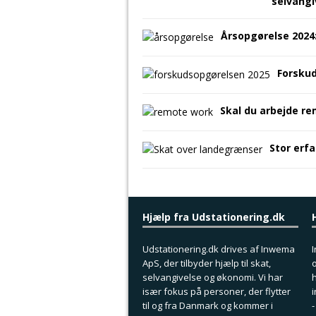
selvang
Årsopgørelse 2024
Forsku
Skal du arbejde re
Stor erf
Hjælp fra Udstationering.dk
Udstationering.dk drives af Inwema
I
ApS, der tilbyder hjælp til skat,
o
selvangivelse og økonomi. Vi har
h
især fokus på personer, der flytter
i
til og fra Danmark og kommer i
-