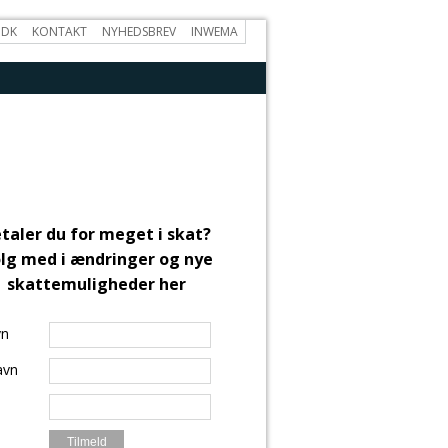
.DK
KONTAKT
NYHEDSBREV
INWEMA
taler du for meget i skat?
lg med i ændringer og nye
skattemuligheder her
vn
avn