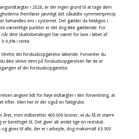
angsindtægter i 2026, er der ingen grund til at tage dem
dighederne fremfører jævnligt det såkaldte symmetriprincip
ger behandles ens i systemet. Det gælder da heldigvis i
sk væsentlige punkter er det dog ikke gældende: For
når dine skattebetalinger har været for lave i løbet af
 0-0,6% i rente.
 tilrette din forskudsopgørelse løbende. Forventer du
l du ikke skrive dem på forskudsopgørelsen før de er
mgangen af din forskudsopgørelse.
lsen angiver lidt for høje indtægter i den forventning, at
et efter. Men her er der også en faldgrube.
m året, men indberetter 400.000 kroner, vil du få et større
r berettiget til. Det giver alt andet lige en restskat.
g gives til alle, der er i arbejde, dog maksimalt 63.300