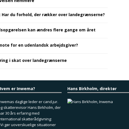
ivelsen nemmere
: Har du forhold, der rækker over landegrænserne?
dsopgørelsen kan ændres flere gange om året
mote for en udenlandsk arbejdsgiver?
aring i skat over landegrænserne
Hvem er Inwema?
Hans Birkholm, direktør
nwemas daglige leder er cand.jur.
g skatterevisor Hans Birkholm, der
ar 30 års erfaring med
nternational skatterådgivning:
 Vi gør uoverskuelige situationer