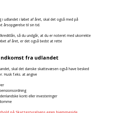
g i udlandet i løbet af året, skal det også med på
 årsopgørelse til sin tid.
lkreditlån, så du undgår, at du er noteret med ukorrekte
bet af året, er det også bedst at rette
 indkomst fra udlandet
udlandet, skal det danske skattevæsen også have besked
. Husk f.eks. at angive
ver
 pensionsordning
udenlandske konti eller investeringer
endomme
hold på Skattestyrelsens egen hjemmeside