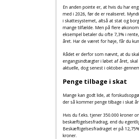
En anden pointe er, at hvis du har eng
med i 2026, før de er realiseret. Myn
i skattesystemet, altså at stat og bor
mange tilfælde. Men på flere økonomi
eksempel betaler du ofte 7,3% i rente, 
året. Har de været for høje, får du kun
Rådet er derfor som nævnt, at du skal
engangsindtægter i løbet af året, ska
aktuelle, dog senest i oktober-genne
Penge tilbage i skat
Mange kan godt lide, at forskudsopgøre
der så kommer penge tilbage i skat år
Hvis du f.eks. tjener 350.000 kroner o
beskæftigelsesfradrag, end du egentlig e
Beskæftigelsesfradraget er på 12,75% o
kroner.