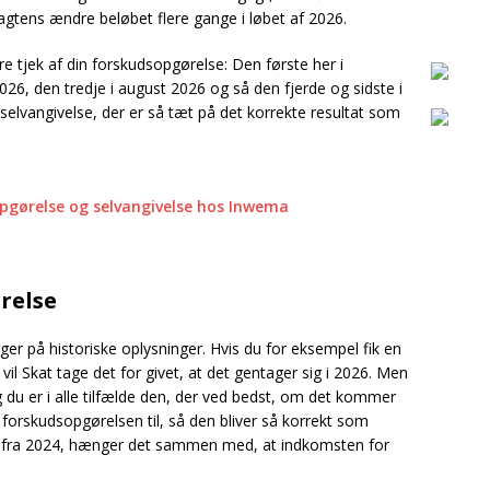
agtens ændre beløbet flere gange i løbet af 2026.
fire tjek af din forskudsopgørelse: Den første her i
2026, den tredje i august 2026 og så den fjerde og sidste i
elvangivelse, der er så tæt på det korrekte resultat som
opgørelse og selvangivelse hos Inwema
relse
er på historiske oplysninger. Hvis du for eksempel fik en
 vil Skat tage det for givet, at det gentager sig i 2026. Men
g du er i alle tilfælde den, der ved bedst, om det kommer
e forskudsopgørelsen til, så den bliver så korrekt som
ne fra 2024, hænger det sammen med, at indkomsten for