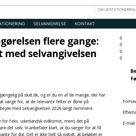
OM UDSTATIONERING
ATIONERING
SELVANGIVELSE
KONTAKT
gørelsen flere gange:
0
0
t med selvangivelsen
0
0
Be
Fø
gængelig på skat.dk, og er du en af de mange, der har
Forna
at sørge for, at de relevante felter er åbne på
arbejde med selvangivelsen 2026 langt nemmere.
Eftern
e for f.eks. udenlandsk indkomst, mens det på
E-mail
are det selv. Vi anbefaler klart, at du sørger for at få
vante for dig. Det er ikke helt så vigtigt, at beløbet er