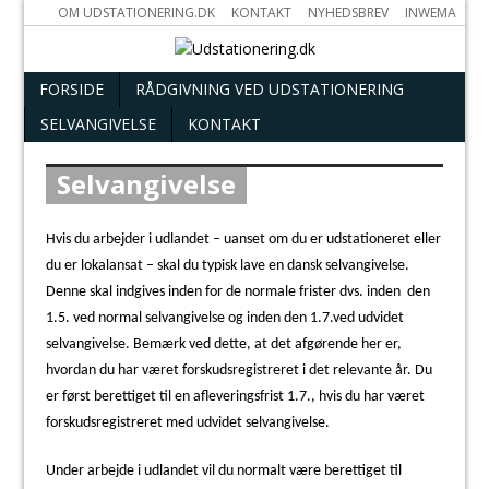
OM UDSTATIONERING.DK
KONTAKT
NYHEDSBREV
INWEMA
FORSIDE
RÅDGIVNING VED UDSTATIONERING
SELVANGIVELSE
KONTAKT
Selvangivelse
Hvis du arbejder i udlandet – uanset om du er udstationeret eller
du er lokalansat – skal du typisk lave en dansk selvangivelse.
Denne skal indgives inden for de normale frister dvs. inden
den
1.5. ved normal selvangivelse og inden den 1.7.ved udvidet
selvangivelse. Bemærk ved dette, at det afgørende her er,
hvordan du har været forskudsregistreret i det relevante år.
Du
er først berettiget til en afleveringsfrist 1.7., hvis du har været
forskudsregistreret med udvidet selvangivelse.
Under arbejde i udlandet vil du normalt være berettiget til