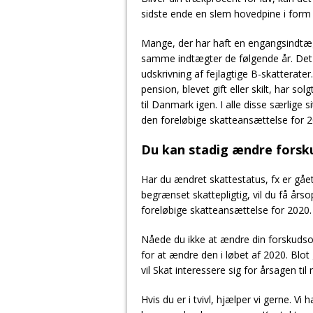
sidste ende en slem hovedpine i form
Mange, der har haft en engangsindtægt
samme indtægter de følgende år. Det bø
udskrivning af fejlagtige B-skatterate
pension, blevet gift eller skilt, har solg
til Danmark igen. I alle disse særlige 
den foreløbige skatteansættelse for 2
Du kan stadig ændre forsk
Har du ændret skattestatus, fx er gået 
begrænset skattepligtig, vil du få årso
foreløbige skatteansættelse for 2020.
Nåede du ikke at ændre din forskudsop
for at ændre den i løbet af 2020. Blot
vil Skat interessere sig for årsagen til 
Hvis du er i tvivl, hjælper vi gerne. 