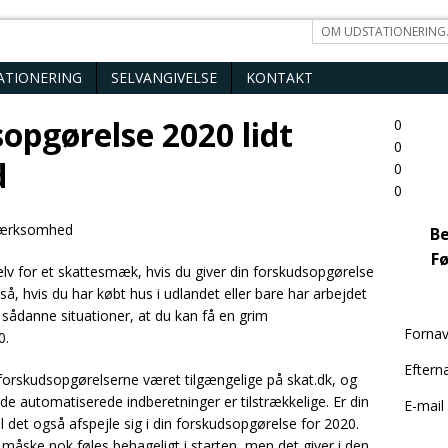
OM UDSTATIONERING
ATIONERING
SELVANGIVELSE
KONTAKT
sopgørelse 2020 lidt
0
0
d
0
0
Be
Fø
lv for et skattesmæk, hvis du giver din forskudsopgørelse
så, hvis du har købt hus i udlandet eller bare har arbejdet
 sådanne situationer, at du kan få en grim
Forna
0.
Eftern
forskudsopgørelserne været tilgængelige på skat.dk, og
le de automatiserede indberetninger er tilstrækkelige. Er din
E-mail
l det også afspejle sig i din forskudsopgørelse for 2020.
t måske nok føles behageligt i starten, men det giver i den