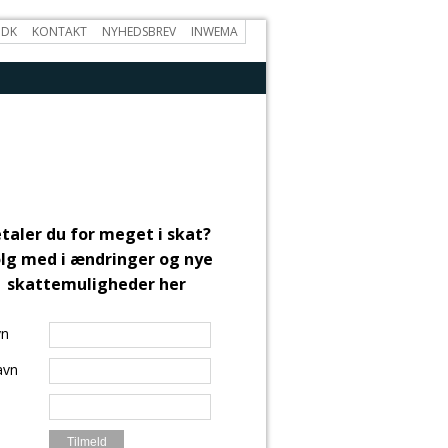
.DK
KONTAKT
NYHEDSBREV
INWEMA
taler du for meget i skat?
lg med i ændringer og nye
skattemuligheder her
vn
avn