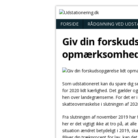
FORSIDE
RÅDGIVNING VED UDST
Giv din forskud
opmærksomhe
Som udstationeret kan du spare dig se
for 2020 lidt kærlighed. Det gælder og
hen over landegrænserne. For det er i
skatteoverraskelse i slutningen af 202
Fra slutningen af november 2019 har 
her er det vigtigt ikke at tro på, at al
situation ændret betydeligt i 2019, ska
Bliver din trækprocent for lav, kan de