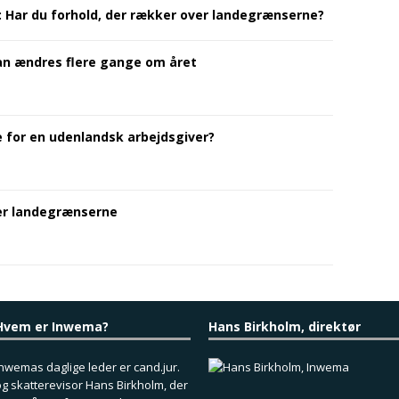
: Har du forhold, der rækker over landegrænserne?
n ændres flere gange om året
 for en udenlandsk arbejdsgiver?
ver landegrænserne
Hvem er Inwema?
Hans Birkholm, direktør
nwemas daglige leder er cand.jur.
g skatterevisor Hans Birkholm, der