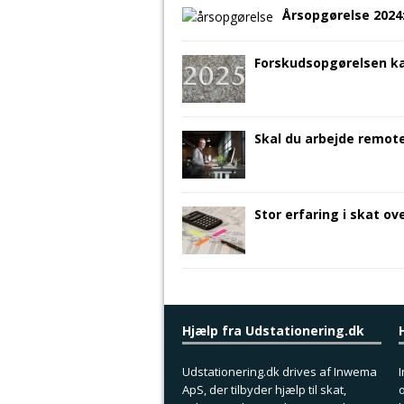
Årsopgørelse 2024
Forskudsopgørelsen ka
Skal du arbejde remote
Stor erfaring i skat o
Hjælp fra Udstationering.dk
Udstationering.dk drives af Inwema
I
ApS, der tilbyder hjælp til skat,
o