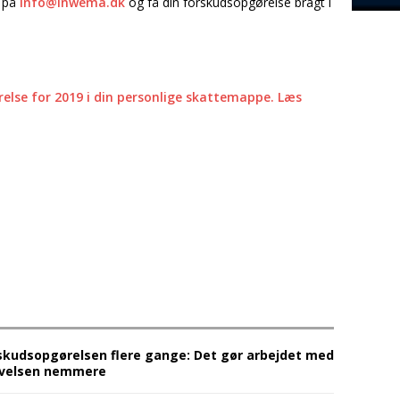
s på
info@inwema.dk
og få din forskudsopgørelse bragt i
relse for 2019 i din personlige skattemappe. Læs
skudsopgørelsen flere gange: Det gør arbejdet med
ivelsen nemmere