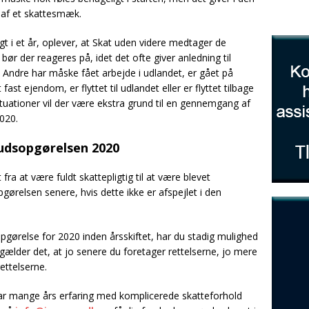
 af et skattesmæk.
 i et år, oplever, at Skat uden videre medtager de
r der reageres på, idet det ofte giver anledning til
r. Andre har måske fået arbejde i udlandet, er gået på
t fast ejendom, er flyttet til udlandet eller er flyttet tilbage
situationer vil der være ekstra grund til en gennemgang af
020.
udsopgørelsen 2020
fra at være fuldt skattepligtig til at være blevet
pgørelsen senere, hvis dette ikke er afspejlet i den
gørelse for 2020 inden årsskiftet, har du stadig mulighed
 gælder det, at jo senere du foretager rettelserne, jo mere
rettelserne.
Vi har mange års erfaring med komplicerede skatteforhold