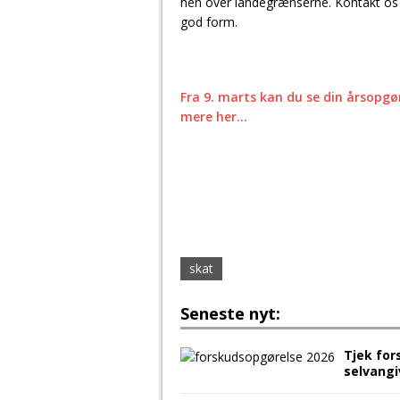
hen over landegrænserne. Kontakt o
god form.
Fra 9. marts kan du se din årsopgø
mere her…
skat
Seneste nyt:
Tjek for
selvang